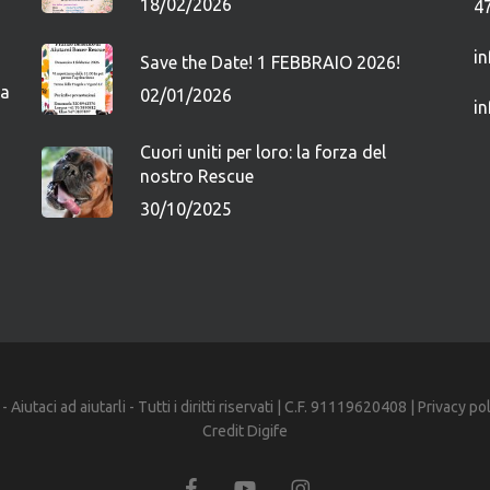
18/02/2026
4
i
Save the Date! 1 FEBBRAIO 2026!
ca
02/01/2026
i
Cuori uniti per loro: la forza del
nostro Rescue
30/10/2025
iutaci ad aiutarli - Tutti i diritti riservati | C.F. 91119620408 |
Privacy po
Credit
Digife
facebook
youtube
instagram