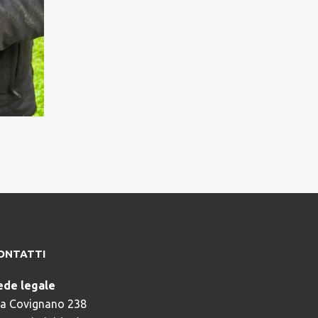
ONTATTI
ede legale
ia Covignano 238