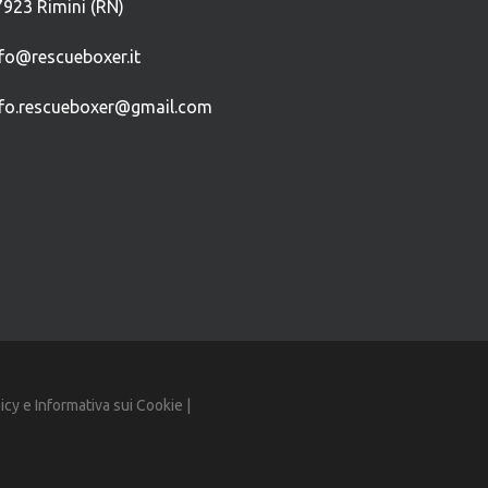
7923 Rimini (RN)
nfo@rescueboxer.it
nfo.rescueboxer@gmail.com
licy
e
Informativa sui Cookie
|