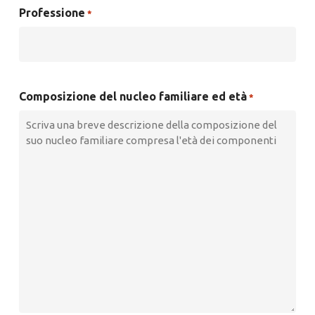
MM
Professione
*
slash
AAAA
Composizione del nucleo familiare ed età
*