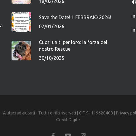
18/02/2026
4
i
Save the Date! 1 FEBBRAIO 2026!
ca
02/01/2026
i
Cuori uniti per loro: la forza del
nostro Rescue
30/10/2025
iutaci ad aiutarli - Tutti i diritti riservati | C.F. 91119620408 |
Privacy po
Credit
Digife
facebook
youtube
instagram