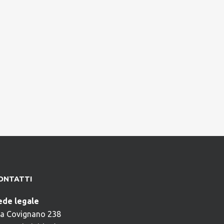
ONTATTI
ede legale
ia Covignano 238