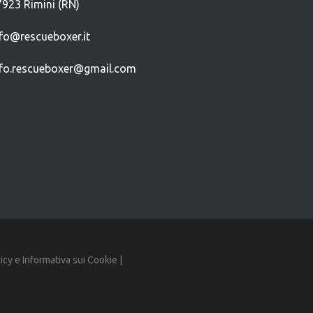
7923 Rimini (RN)
nfo@rescueboxer.it
nfo.rescueboxer@gmail.com
licy
e
Informativa sui Cookie
|