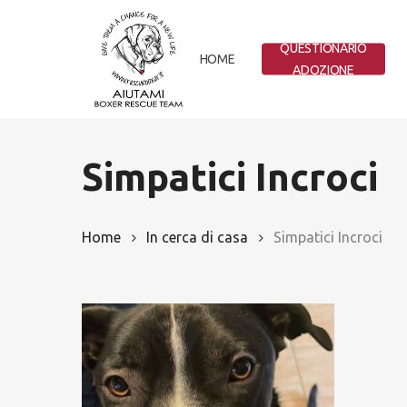
Skip
to
QUESTIONARIO
main
HOME
ADOZIONE
content
Simpatici Incroci
Home
In cerca di casa
Simpatici Incroci
Hit enter to search or ESC to close