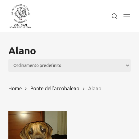
Skip
to
Menu
search
Close
main
Menu
content
Alano
Home
Ponte dell'arcobaleno
Alano