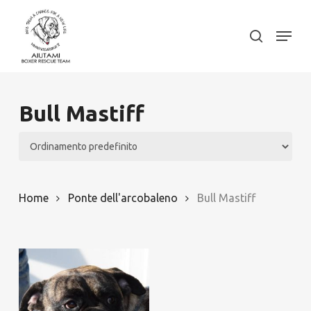
Skip
to
Menu
search
Close
main
Menu
content
Bull Mastiff
Home
Ponte dell'arcobaleno
Bull Mastiff