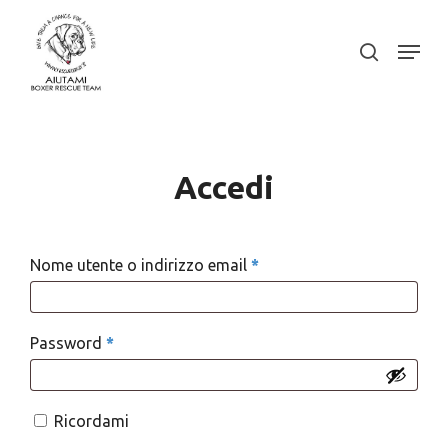
Skip
to
Menu
search
Close
main
Menu
content
Accedi
Richiesto
Nome utente o indirizzo email
*
Richiesto
Password
*
Ricordami