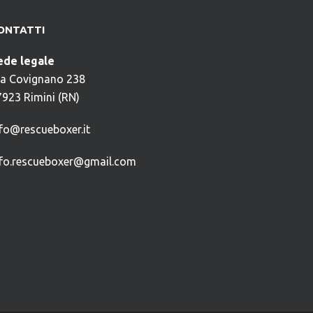
ONTATTI
ede legale
ia Covignano 238
7923 Rimini (RN)
nfo@rescueboxer.it
nfo.rescueboxer@gmail.com