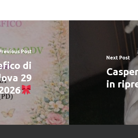
Previous Post
Next Post
fico di
Casper
dova 29
in rip
2026