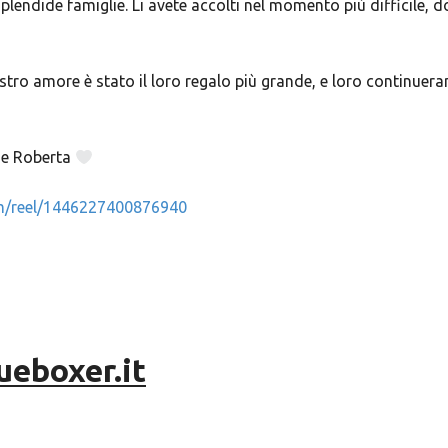
splendide famiglie. Li avete accolti nel momento più difficile,
ostro amore è stato il loro regalo più grande, e loro continuerann
a e Roberta
m/reel/1446227400876940
ueboxer.it