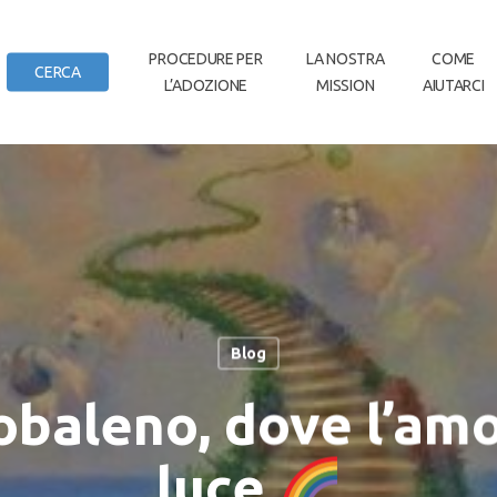
IN
PROCEDURE PER
LA NOSTRA
COME
CERCA
L’ADOZIONE
MISSION
AIUTARCI
DI CASA
Blog
cobaleno, dove l’am
luce