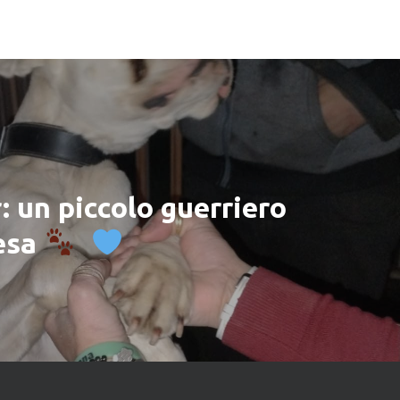
: un piccolo guerriero
resa
​