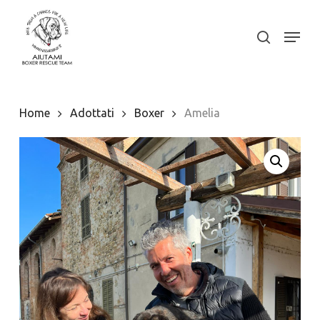
Skip
to
Menu
search
Close
main
Menu
content
Home
Adottati
Boxer
Amelia