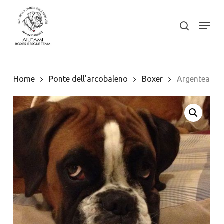
Skip
to
Menu
search
Close
main
Menu
content
Home
Ponte dell'arcobaleno
Boxer
Argentea