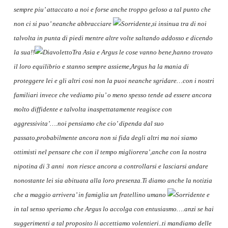
sempre piu’ attaccato a noi e forse anche troppo geloso a tal punto che
non ci si puo’ neanche abbracciare
,si insinua tra di noi
talvolta in punta di piedi mentre altre volte saltando addosso e dicendo
la sua!!
Tra Asia e Argus le cose vanno bene,hanno trovato
il loro equilibrio e stanno sempre assieme,Argus ha la mania di
proteggere lei e gli altri cosi non la puoi neanche sgridare…con i nostri
familiari invece che vediamo piu’ o meno spesso tende ad essere ancora
molto diffidente e talvolta inaspettatamente reagisce con
aggressivita’….noi pensiamo che cio’ dipenda dal suo
passato,probabilmente ancora non si fida degli altri ma noi siamo
ottimisti nel pensare che con il tempo migliorera’,anche con la nostra
nipotina di 3 anni non riesce ancora a controllarsi e lasciarsi andare
nonostante lei sia abituata alla loro presenza.Ti diamo anche la notizia
che a maggio arrivera’ in famiglia un fratellino umano
e
in tal senso speriamo che Argus lo accolga con entusiasmo….anzi se hai
suggerimenti a tal proposito li accettiamo volentieri..ti mandiamo delle