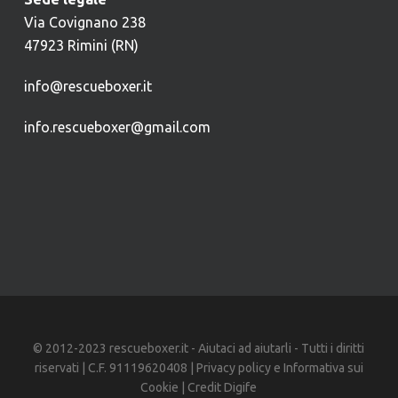
Via Covignano 238
47923 Rimini (RN)
info@rescueboxer.it
info.rescueboxer@gmail.com
© 2012-2023 rescueboxer.it - Aiutaci ad aiutarli - Tutti i diritti
riservati | C.F. 91119620408 |
Privacy policy
e
Informativa sui
Cookie
| Credit
Digife