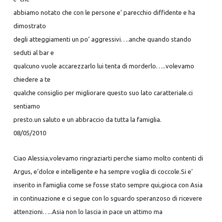
abbiamo notato che con le persone e’ parecchio diffidente e ha
dimostrato
degli atteggiamenti un po’ aggressivi….anche quando stando
seduti al bar e
qualcuno vuole accarezzarlo lui tenta di morderlo…..volevamo
chiedere a te
qualche consiglio per migliorare questo suo lato caratteriale.ci
sentiamo
presto.un saluto e un abbraccio da tutta la famiglia.
08/05/2010
Ciao Alessia,volevamo ringraziarti perche siamo molto contenti di
Argus,
e’
dolce e intelligente e ha sempre voglia di coccole.Si e’
inserito in
famiglia
come se fosse stato sempre qui,gioca con Asia
in continuazione e ci segue
con
lo sguardo speranzoso di ricevere
attenzioni…..Asia non lo lascia in
pace un
attimo ma