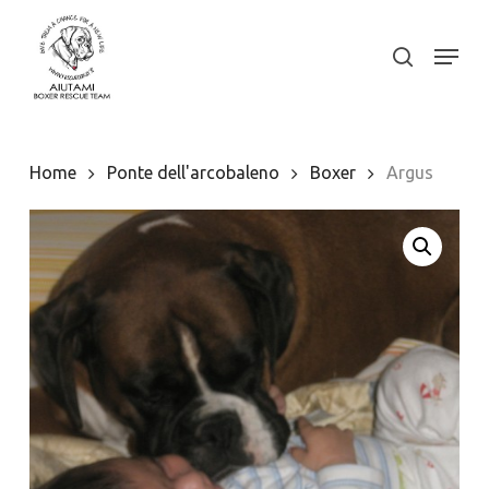
Skip
to
Menu
search
Close
main
Menu
content
Home
Ponte dell'arcobaleno
Boxer
Argus