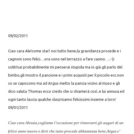
09/02/2011
Ciao cara Ale!come stai? noi tutto bene,la gravidanza procede e i
cagnoni sono felici…ora sono nel terrazzo a fare casino….:-)i
soliti!sai probabilmente mi penserai stupida ma io già gli parlo del
bimbo,gli mostro il pancione e i primi acquisti per il piccolo ecc.non
so se capiscono ma ad Argus metto la pancia vicino al muso e gli
dico saluta Thomas ecco credo che si chiamerà così..e lui annusa ed
ogni tanto lascia qualche slurp!siamo felicissimi insieme a loro!
09/01/2011
Ciao cara Alessia,cogliamo l’occasione per rinnovarti gli auguri di un
felice anno nuovo e dirti che tutto procede abbastanza bene,Argus e’