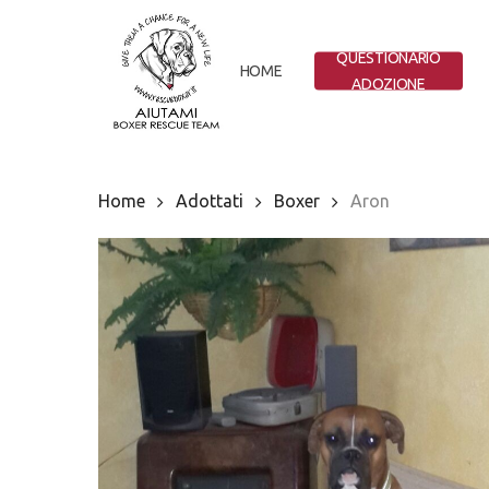
Skip
to
QUESTIONARIO
main
HOME
ADOZIONE
content
Home
Adottati
Boxer
Aron