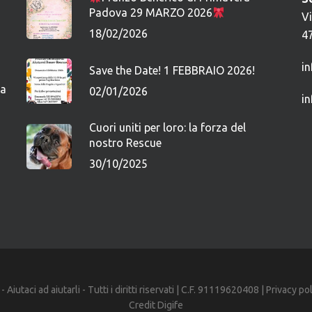
Padova 29 MARZO 2026
V
18/02/2026
4
i
Save the Date! 1 FEBBRAIO 2026!
ca
02/01/2026
i
Cuori uniti per loro: la forza del
nostro Rescue
30/10/2025
iutaci ad aiutarli - Tutti i diritti riservati | C.F. 91119620408 |
Privacy po
Credit
Digife