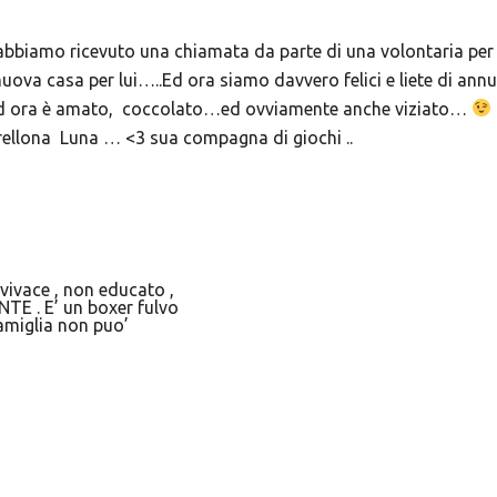
 abbiamo ricevuto una chiamata da parte di una volontaria pe
va casa per lui…..Ed ora siamo davvero felici e liete di annun
…ed ora è amato, coccolato…ed ovviamente anche viziato…
ellona Luna … <3 sua compagna di giochi ..
vivace , non educato ,
E . E’ un boxer fu
lvo
famiglia non puo’