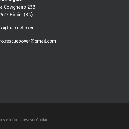
ia Covignano 238
7923 Rimini (RN)
nfo@rescueboxer.it
nfo.rescueboxer@gmail.com
licy
e
Informativa sui Cookie
|