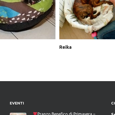
Reika
EVENTI
C
Pranzo Benefico di Primavera –
S