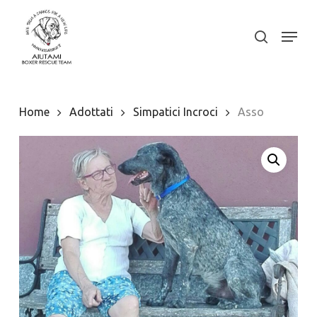
Skip
to
Menu
search
Close
main
Menu
content
Home
Adottati
Simpatici Incroci
Asso