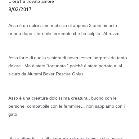
E ora ha trovato amore
8/02/2017
Asso è un dolcissimo meticcio di appena 3 anni rimasto 
orfano dopo il terribile terremoto che ha colpito l’Abruzzo .. 
Asso farte di quella schiera di poveri esseri sorpresi da tanto 
dolore . Ma è stato “fortunato ” poichè è stato portato al al 
sicuro da Aiutami Boxer Rescue Onlus.
Asso è una creatura dolcissima creatura.. buono con le 
persone, compatibile con le femmine… non sappiamo con i 
gatti 
.Asso attende … nella speranza di una famiglia che possa 