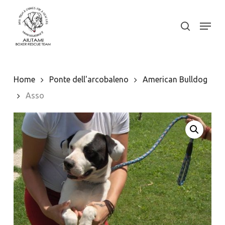
Skip
to
Menu
search
Close
main
Menu
content
Home
Ponte dell'arcobaleno
American Bulldog
Asso