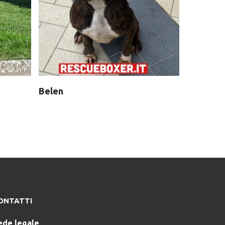
Belen
ONTATTI
ede legale