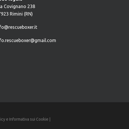
ia Covignano 238
7923 Rimini (RN)
nfo@rescueboxer.it
nfo.rescueboxer@gmail.com
licy
e
Informativa sui Cookie
|