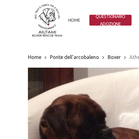
Skip
to
QUESTIONARIO
main
HOME
ADOZIONE
content
Home
Ponte dell'arcobaleno
Boxer
Athe