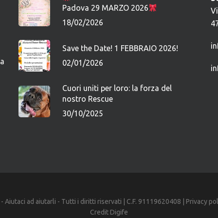
Padova 29 MARZO 2026
V
18/02/2026
4
i
Save the Date! 1 FEBBRAIO 2026!
ca
02/01/2026
i
Cuori uniti per loro: la forza del
nostro Rescue
30/10/2025
iutaci ad aiutarli - Tutti i diritti riservati | C.F. 91119620408 |
Privacy po
Credit
Digife