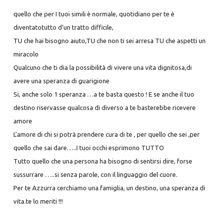
quello che per I tuoi simili è normale, quotidiano per te è
diventatotutto d’un tratto difficile,
TU che hai bisogno aiuto,TU che non ti sei arresa TU che aspetti un
miracolo
Qualcuno che ti dia la possibilità di vivere una vita dignitosa,di
avere una speranza di guarigione
Si, anche solo 1 speranza …a te basta questo ! E se anche il tuo
destino riservasse qualcosa di diverso a te basterebbe ricevere
amore
L’amore di chi si potrà prendere cura di te , per quello che sei ,per
quello che sai dare…..I tuoi occhi esprimono TUTTO
Tutto quello che una persona ha bisogno di sentirsi dire, forse
sussurrare …..si senza parole, con il linguaggio del cuore.
Per te Azzurra cerchiamo una famiglia, un destino, una speranza di
vita.te lo meriti !!!