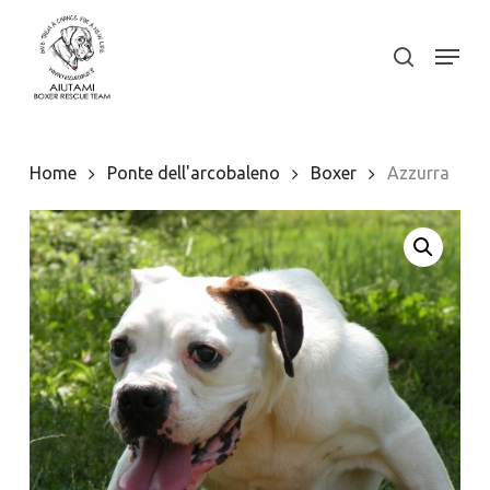
Skip
to
Menu
search
Close
main
Menu
content
Home
Ponte dell'arcobaleno
Boxer
Azzurra