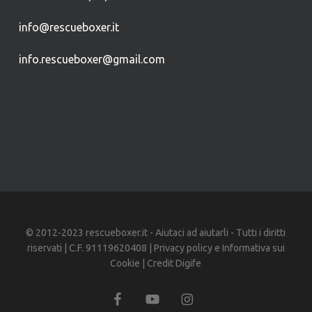
info@rescueboxer.it
info.rescueboxer@gmail.com
© 2012-2023 rescueboxer.it - Aiutaci ad aiutarli - Tutti i diritti
riservati | C.F. 91119620408 |
Privacy policy
e
Informativa sui
Cookie
| Credit
Digife
facebook
youtube
instagram