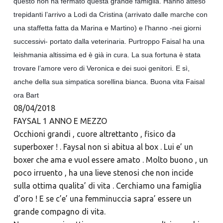
questo non ha fermato questa grande famiglia. Hanno atteso
trepidanti l’arrivo a Lodi da Cristina (arrivato dalle marche con
una staffetta fatta da Marina e Martino) e l’hanno -nei giorni
successivi- portato dalla veterinaria. Purtroppo Faisal ha una
leishmania altissima ed è già in cura. La sua fortuna è stata
trovare l’amore vero di Veronica e dei suoi genitori. E sì,
anche della sua simpatica sorellina bianca. Buona vita Faisal
ora Bart
08/04/2018
FAYSAL 1 ANNO E MEZZO
Occhioni grandi , cuore altrettanto , fisico da
superboxer ! . Faysal non si abitua al box . Lui e’ un
boxer che ama e vuol essere amato . Molto buono , un
poco irruento , ha una lieve stenosi che non incide
sulla ottima qualita’ di vita . Cerchiamo una famiglia
d’oro ! E se c’e’ una femminuccia sapra’ essere un
grande compagno di vita.