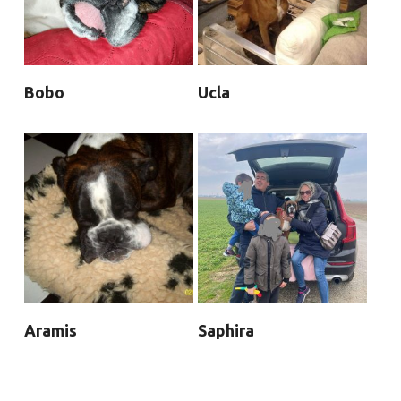
Bobo
Ucla
Aramis
Saphira