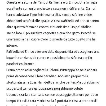
Questa è la storia dei Timi, di Raffaella e di Enrico. Una famiglia
eccellente con un branchetto a casa non indifferente. Da noi
hanno adottato Timo, leishmania alta, zampe sifoline e due
abbandoni schifosi alle spalle. A casa Raffaella ed Enrico hanno
altre quattro femmine enormi e buonissime. Un po’ sifoline
anche loro. E poi un’altra cagnetta e qualche gatto. Perchè se
una famiglia ha il cuore d’oro lo si vede da tutto quello che ha
intorno.
Raffaella ed Enrico avevano dato disponibilità ad accogliere una
boxerina anziana, da curare e possibilmente sifolina per far
pandant col branco
Erano pronti ad accogliere la Lolona. Purtroppo se ne è andata
prima di conoscere il loro paradiso. Abbiamo proposto la
sfortunatissima Etna. Han detto sì anche per lei. Ma poi abbiamo
scoperto il tumore galoppante e non abbiamo voluto
traumatizzarla e stancarla con un passaggio ulteriore per poco
tempo. E così la cara Marica se la è portata in casa a prendersi i