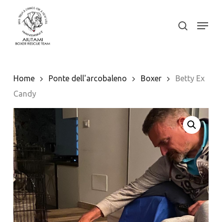
Skip
to
Menu
search
Close
main
Menu
content
Home
Ponte dell'arcobaleno
Boxer
Betty Ex
Candy