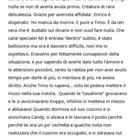
nulla se non di averla avuta prima. Creatura di rara 
delicatezza. Grazie per avercela affidata’. Enrico è 
disperato: ‘mi manca da morire. E pure a Timo. È da ieri 
sera che è  buttato sul divano e non vuol fare nulla. Che 
cane speciale! Mi è entrata “dentro” subito, è stato 
bellissimo ma ora è davvero difficile, non me lo 
aspettavo. Eravamo per fettamente consapevoli della 
situazione, e pur sapendo di averle dato tutto l’amore e 
le attenzioni possibili, sento la rabbia per non aver avuto 
tempo per darle di più, si meritava di più, ne aveva 
diritto. Anche Timo lo sapeva… solo lei poteva mettere il 
muso nella sua ciotola.  Quando le “cavallone” giocavano 
e le si avvicinavano troppo, sifolino si metteva in mezzo 
e abbaiava! Quando dormiva sul suo cuscino e si 
avvicinava Candy, si alzava e le lasciava il posto (anche 
perché lei era un po’ cechetta e qualche volta non 
realizzava che il cuscino era occupato, e si sdraiava sul 