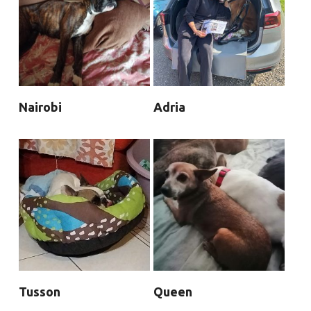
Nairobi
Adria
Tusson
Queen