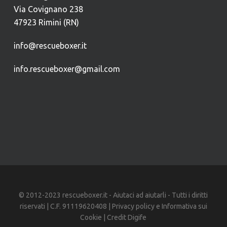
Via Covignano 238
47923 Rimini (RN)
info@rescueboxer.it
info.rescueboxer@gmail.com
© 2012-2023 rescueboxer.it - Aiutaci ad aiutarli - Tutti i diritti
riservati | C.F. 91119620408 |
Privacy policy
e
Informativa sui
Cookie
| Credit
Digife