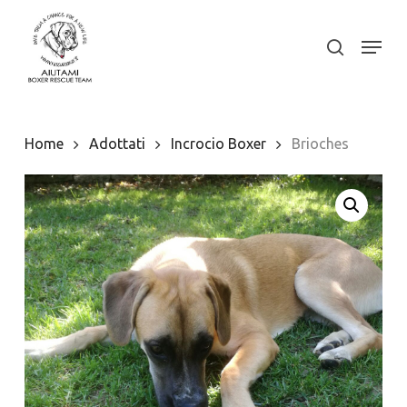
Skip
to
Menu
search
Close
main
Menu
content
Home
Adottati
Incrocio Boxer
Brioches