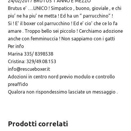
24/02/2017 BRUTUS 1 ANNO E MEZZO
Brutus e’ ….UNICO ! Simpatico , buono, gioviale , e chi
piu’ ne ha piu’ ne metta ! Ed ha un ” parrucchino” !
Si ! E’ il boxer col parrucchino ! Ed e’ cio’ che ce lo fa
amare . Troppo bello sei piccolo ! Cerchiamo adozione
anche con femminuccia ! Non sappiamo con i gatti
Per info
Marina 335/ 8398538
Cristina: 329/49.08.153
info@rescueboxer.it
Adozioni in centro nord previo modulo e controllo
preaffido
Qualora non rispondessimo lasciate un messaggio .
Prodotti correlati