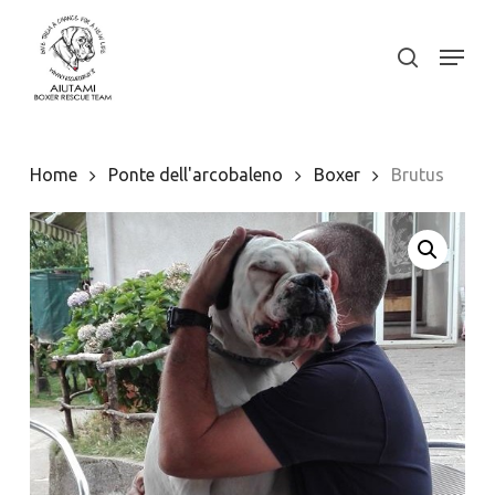
Skip
to
Menu
search
Close
main
Menu
content
Home
Ponte dell'arcobaleno
Boxer
Brutus