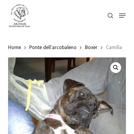
Skip
to
Menu
search
Close
main
Menu
content
Home
Ponte dell'arcobaleno
Boxer
Camilla