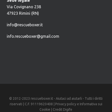
Sede legale
Via Covignano 238
47923 Rimini (RN)
info@rescueboxer.it
info.rescueboxer@gmail.com
© 2012-2023 rescueboxer.it - Aiutaci ad aiutarli - Tutti i diritti
riservati | C.F. 91119620408 |
Privacy policy
e
Informativa sui
Cookie
| Credit
Digife