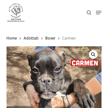
Skip
to
Menu
search
Close
main
Menu
content
Home
Adottati
Boxer
Carmen