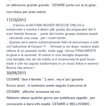
un abbraccio grande grande . CESARE porta con te la gioia ,
corri feiice per prati celesti
17/10/2015
……Il lavoro di AIUTAMI BOXER RESCUE ONLUS è 
ininterrotto e mentre il dietro alle quinte dei preparativi del 4 
ever friends ferveva …parte del nostro gruppo andava avanti 
.. cercando una casa.. per i nostri bimbi…
.. Questa sera siamo estremamente felici di annunciare a tutti 
voi l’adozione di Cesare !!!  .. Arrivato a noi dopo  essere stato 
vittima di un passato molto  triste oggi  ritrova FINALMENTE 
la gioia e la serenità  di vivere in una famiglia stupenda …. 
una famiglia che sin da subito si è innamorata di quel muso 
triste e che ha saputo trasformare in un muso felice e sereno!
Buona vita amore ! 
30/09/2015
CESARE “dice il libretto ” 2 anni , ma e’ piu’ giovane
Eccoci amici , in tantissimi avete seguito il percorso di
CESARE , affinche’ arrivasse da noi.
Abbiamo atteso qualche giorno per pubblicare appello , per
conoscerlo e darvi info esatte. CESARE e’ BELLISSIMO ,