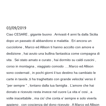
03/09/2019
Ciao CESARE , gigante buono . Arrivasti 4 anni fa dalla Sicilia
dopo un passato di abbandono e malattia . Eri ancora un
cucciolone , Marco ed Allison ti hanno accolto con amore e
dedizione , hai avuto una bullina fantastica come compagna di
vita . Sei stato amato e curato , hai dormito su caldi cuscini ,
corso in montagna , viaggiato comodo ….Marco ed Allison
sono costernati , in pochi giorni il tuo destino ha cambiato le
carte in tavola ,ti ha traghettato con grande velocita’ verso il
“per sempre ” , lontano dalla tua famiglia . L’amore che hai
donato e ricevuto resta invece nel cuore La vita e’ cosi , a
volte inacettabile , ma cio’ che conta e’ sempre e solo viverla
appieno , con coscienza del dono ricevuto . A Marco ed Allison