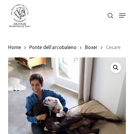
Skip
to
Menu
search
Close
main
Menu
content
Home
Ponte dell'arcobaleno
Boxer
Cesare