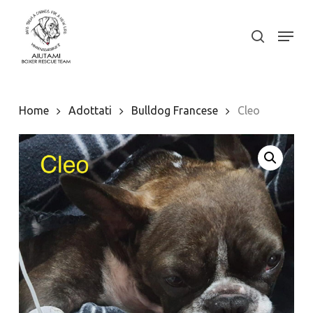
Skip
to
Menu
search
Close
main
Menu
content
Home
Adottati
Bulldog Francese
Cleo