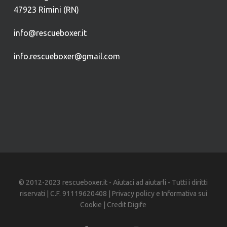
47923 Rimini (RN)
info@rescueboxer.it
info.rescueboxer@gmail.com
© 2012-2023 rescueboxer.it - Aiutaci ad aiutarli - Tutti i diritti
riservati | C.F. 91119620408 |
Privacy policy
e
Informativa sui
Cookie
| Credit
Digife