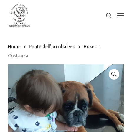
Skip
to
Menu
search
Close
main
Menu
content
Home
Ponte dell'arcobaleno
Boxer
Costanza