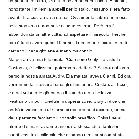
un panetto di burro, lei è una boxerina buonissima. E niente,
nonostante i millemila appelli per lo stallo, nessuno si
era fatto
avanti. Era così arrivata da noi. Ovviamente l’abbiamo messa
nella stanzetta e non nelle casette esterne. Però era lì,
abbandonata un’altra volta, ad aspettare il miracolo. Perchè
non è facile avere quasi 10 anni e finire in un rescue. In tanti
cercano il cane giovane e meno malconcio.
Ma poi arriva una telefonata. ‘Ciao sono Giuly, ho visto la
Costanza, è bellissima, potremmo adottarla? Sai noi abbiamo
perso la nostra amata Audry. Era malata, aveva 6 anni. Ed ora
vorremmo far passare bene gli ultimi anni a Costanza’. Ecco,
e a noi volontarie già manca il fiato da tanta bellezza.
Restiamo un po’ incredule ma speranzose. Giuly ci dice che
andrà in vacanza e al ritorno ci metteremo d’accordo, prima
della partenza facciamo il controllo preaffido. Chissà se al
ritorno dal mare avranno ancora la stessa idea, tanti son
spariti così tra i millemila che ci hanno negli anni contattato