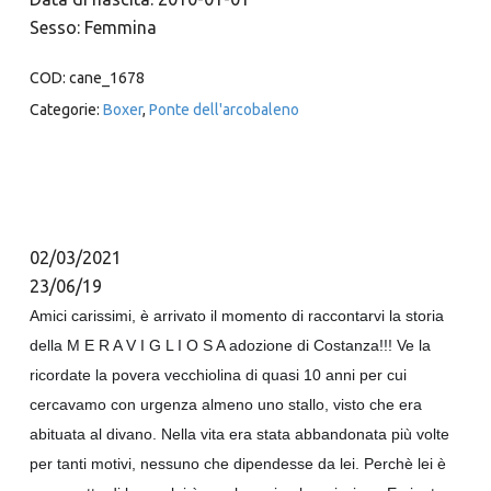
Sesso: Femmina
COD:
cane_1678
Categorie:
Boxer
,
Ponte dell'arcobaleno
02/03/2021
23/06/19
Amici carissimi, è arrivato il momento di raccontarvi la storia
della M E R A V I G L I O S A adozione di Costanza!!! Ve la
ricordate la povera vecchiolina di quasi 10 anni per cui
cercavamo con urgenza almeno uno stallo, visto che era
abituata al divano. Nella vita era stata abbandonata più volte
per tanti motivi, nessuno che dipendesse da lei. Perchè lei è