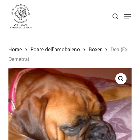
Skip
to
Menu
search
Close
main
Menu
content
Home
Ponte dell'arcobaleno
Boxer
Dea (Ex
Demetra)