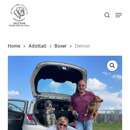
Skip
to
Menu
search
Close
main
Menu
content
Home
Adottati
Boxer
Demon