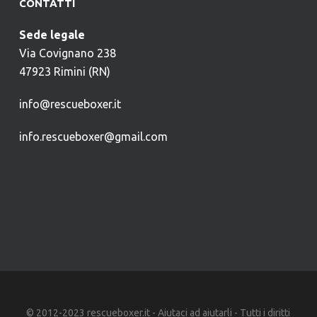
CONTATTI
Sede legale
Via Covignano 238
47923 Rimini (RN)
info@rescueboxer.it
info.rescueboxer@gmail.com
© 2012-2023 rescueboxer.it - Aiutaci ad aiutarli - Tutti i diritti