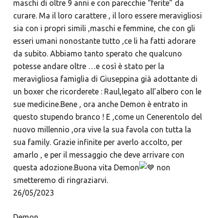
maschi di oltre 9 anni e con parecchie “ferite” da
curare. Ma il loro carattere , il loro essere meravigliosi
sia con i propri simili ,maschi e femmine, che con gli
esseri umani nonostante tutto ,ce li ha fatti adorare
da subito. Abbiamo tanto sperato che qualcuno
potesse andare oltre …e così è stato per la
meravigliosa famiglia di Giuseppina già adottante di
un boxer che ricorderete : Raul,legato all’albero con le
sue medicine.Bene , ora anche Demon è entrato in
questo stupendo branco ! E ,come un Cenerentolo del
nuovo millennio ,ora vive la sua favola con tutta la
sua family. Grazie infinite per averlo accolto, per
amarlo , e per il messaggio che deve arrivare con
questa adozione.Buona vita Demon
non
smetteremo di ringraziarvi.
26/05/2023
Demon