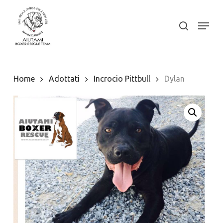
Skip
to
Menu
search
Close
main
Menu
content
Home
Adottati
Incrocio Pittbull
Dylan