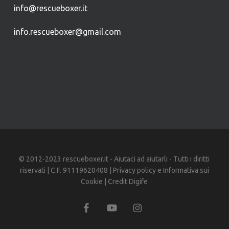
info@rescueboxer.it
info.rescueboxer@gmail.com
© 2012-2023 rescueboxer.it - Aiutaci ad aiutarli - Tutti i diritti
riservati | C.F. 91119620408 |
Privacy policy
e
Informativa sui
Cookie
| Credit
Digife
facebook
youtube
instagram