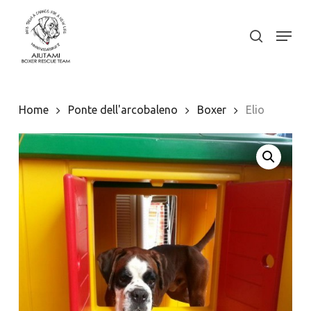
Skip
to
Menu
search
Close
main
Menu
content
Home
Ponte dell'arcobaleno
Boxer
Elio