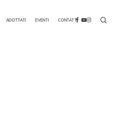
search
FACEBOOK
YOUTUBE
INSTAGRAM
ADOTTATI
EVENTI
CONTATTI