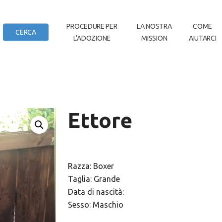
IN
PROCEDURE PER
LA NOSTRA
COME
CERCA
L’ADOZIONE
MISSION
AIUTARCI
DI CASA
Ettore
Razza: Boxer
Taglia: Grande
Data di nascità:
Sesso: Maschio