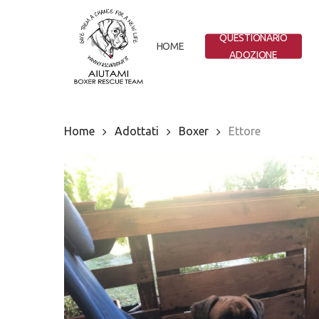
Skip
to
QUESTIONARIO
main
HOME
ADOZIONE
content
Home
Adottati
Boxer
Ettore