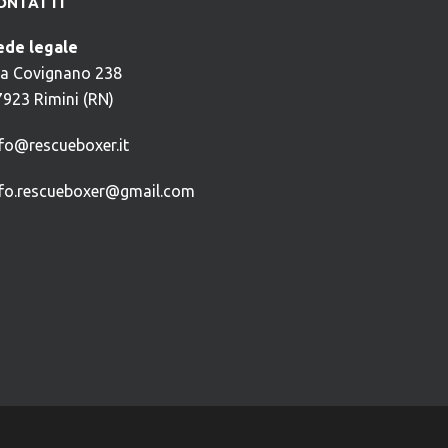
ONTATTI
ede legale
ia Covignano 238
7923 Rimini (RN)
nfo@rescueboxer.it
nfo.rescueboxer@gmail.com