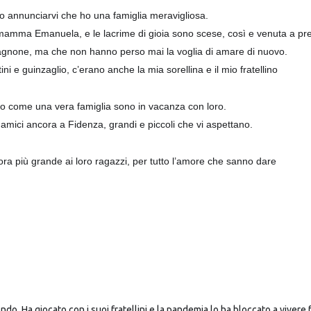
 annunciarvi che ho una famiglia meravigliosa.
mamma Emanuela, e le lacrime di gioia sono scese, così e venuta a pre
 cagnone, ma che non hanno perso mai la voglia di amare di nuovo.
ttini e guinzaglio, c’erano anche la mia
sorellina e il mio fratellino
sso come una vera famiglia sono in vacanza con loro.
amici ancora a Fidenza, grandi e piccoli che vi aspettano.
ra più grande ai loro ragazzi, per tutto l’amore che sanno dare
. Ha giocato con i suoi fratellini e la pandemia lo ha bloccato a vivere fe