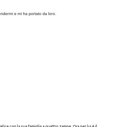
ndermi e mi ha portato da loro.
lice con la sua famiglia a quattro zampe. Ora per lui è il