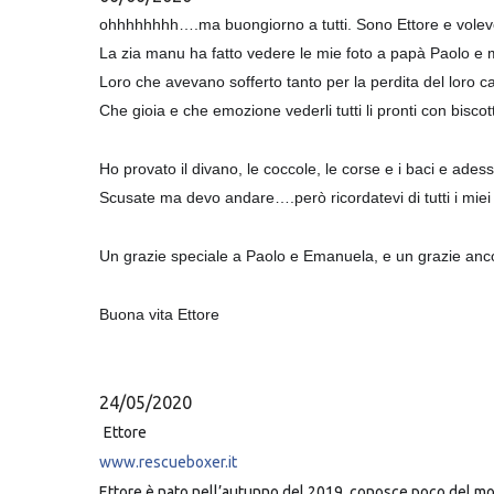
ohhhhhhhh….ma buongiorno a tutti. Sono Ettore e volevo
La zia manu ha fatto vedere le mie foto a papà Paolo e 
Loro che avevano sofferto tanto per la perdita del loro
Che gioia e che emozione vederli tutti li pronti con bisco
Ho provato il divano, le coccole, le corse e i baci e ade
Scusate ma devo andare….però ricordatevi di tutti i miei 
Un grazie speciale a Paolo e Emanuela, e un grazie anco
Buona vita Ettore
24/05/2020
Ettore
www.rescueboxer.it
Ettore è nato nell’autunno del 2019, conosce poco del mondo