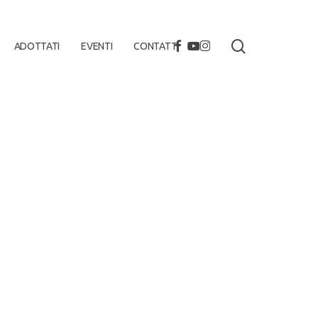
search
FACEBOOK
YOUTUBE
INSTAGRAM
ADOTTATI
EVENTI
CONTATTI
not found
/2023/01/Faragonda.mp4?_=1