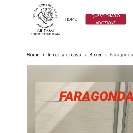
Skip
to
QUESTIONARIO
main
HOME
ADOZIONE
content
Home
In cerca di casa
Boxer
Faragond