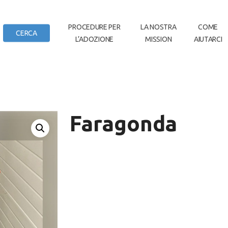
IN
PROCEDURE PER
LA NOSTRA
COME
CERCA
L’ADOZIONE
MISSION
AIUTARCI
DI CASA
a
Faragonda
Video
Media error: Format(s) not supported or source(s) 
Player
Scarica il file: https://www.rescueboxer.it/wp-content/uploads