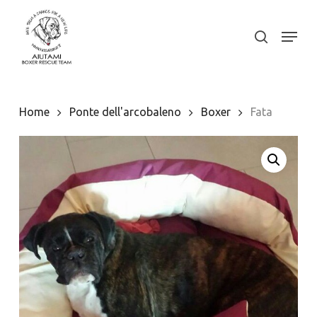
Skip
to
Menu
search
Close
main
Menu
content
Home
Ponte dell'arcobaleno
Boxer
Fata