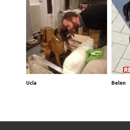
Ucla
Belen