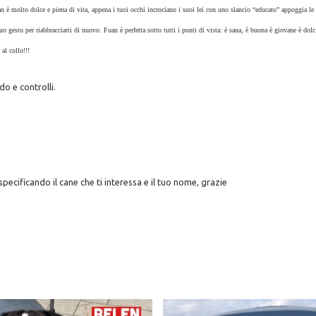
olto dolce e piena di vita, appena i tuoi occhi incrociano i suoi lei con uno slancio “educato” appoggia le s
n tuo gesto per riabbracciarti di nuovo. Fuan è perfetta sotto tutti i punti di vista: è sana, è buona è giovane è d
 al collo!!!
do e controlli.
pecificando il cane che ti interessa e il tuo nome, grazie