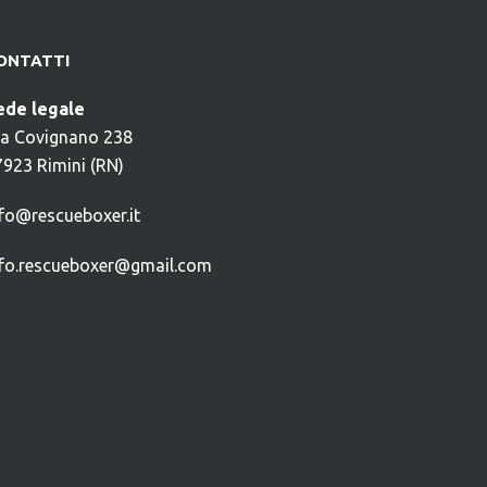
ONTATTI
ede legale
ia Covignano 238
7923 Rimini (RN)
nfo@rescueboxer.it
nfo.rescueboxer@gmail.com