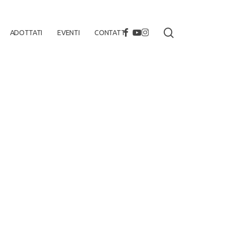
search
FACEBOOK
YOUTUBE
INSTAGRAM
ADOTTATI
EVENTI
CONTATTI