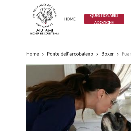
Skip
to
QUESTIONARIO
main
HOME
ADOZIONE
content
Home
Ponte dell'arcobaleno
Boxer
Fua