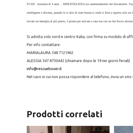
FUAN.. boxerina di 4 anni… MERAVIGLIOSA sia caratterialmente che fisicamente. Fuan è m
intelligente e discreta, quando le si dice di stare buona si siede ti fissa e aspetta solo u
trovare un famiglia al più presto; è pronta per arrivare a casa tua con un bel fiocco attorno
Si adotta solo nord e centro Italia, con firma su modulo di affi
Per info contattare:
MARIALAURA 348 7121962
ALESSIA 347 8730442 (chiamare dopo le 19 nei giorni feriali)
info@rescueboxer.it
Nel caso in cui non possa rispondere al telefono, invia un sms s
Prodotti correlati