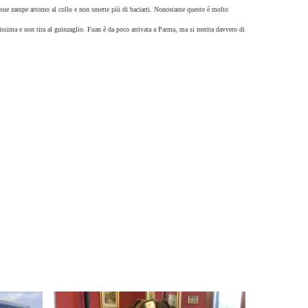
ue zampe attorno al collo e non smette più di baciarti. Nonostante questo è molto
olcissima e non tira al guinzaglio. Fuan è da poco arrivata a Parma, ma si merita davvero di