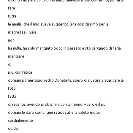
dicono vada in tivù, , non avendo televisore non confermo) ho fatto
fare
tutte
le analisi che il mio aveva suggerito (era colpitissimo per la
magrezza). Gaia
non
ha nulla, ha solo mangiato poco in passato e sto cercando di farla
mangiare
di
più, con fatica
domani pomeriggio vedrò Donatella, spero di riuscire a scaricare le
foto
fatte
di recente, avendo problemini con la memory card e il pc
domani le darò comunque ragguagli e la saluto molto
cordialemente
guido