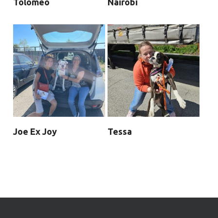
Tolomeo
Nairobi
Joe Ex Joy
Tessa