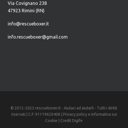
Via Covignano 238
47923 Rimini (RN)
info@rescueboxer.it
info.rescueboxer@gmail.com
© 2012-2023 rescueboxer.it - Aiutaci ad aiutarli - Tutti i diritti
riservati | C.F. 91119620408 |
Privacy policy
e
Informativa sui
Cookie
| Credit
Digife