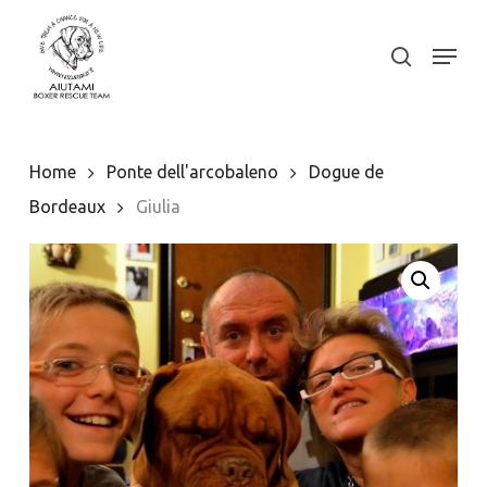
Skip
to
Menu
search
Close
main
Menu
content
Home
Ponte dell'arcobaleno
Dogue de
Bordeaux
Giulia