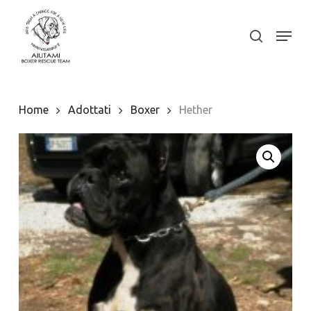
Skip
to
Menu
search
Close
main
Menu
content
Home
Adottati
Boxer
Hether