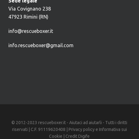
Sede legale
Via Covignano 238
47923 Rimini (RN)
info@rescueboxer.it
info.rescueboxer@gmail.com
© 2012-2023 rescueboxer.it - Aiutaci ad aiutarli - Tutti i diritti
riservati | C.F. 91119620408 |
Privacy policy
e
Informativa sui
Cookie
| Credit
Digife