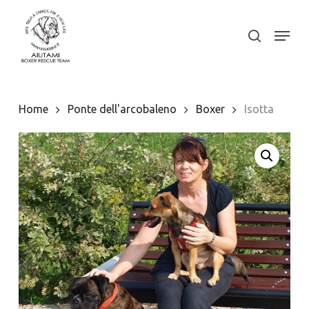
Skip
to
Menu
search
Close
main
Menu
content
Home
Ponte dell'arcobaleno
Boxer
Isotta