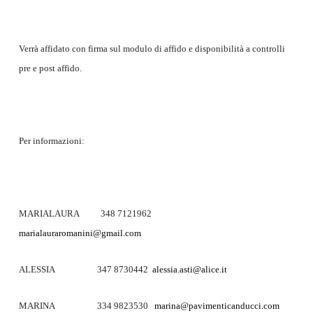
Verrà affidato con firma sul modulo di affido e disponibilità a controlli
pre e post affido.
Per informazioni:
MARIALAURA 348 7121962
marialauraromanini@gmail.com
ALESSIA 347 8730442
alessia.asti@alice.it
MARINA 334 9823530
marina@pavimenticanducci.com