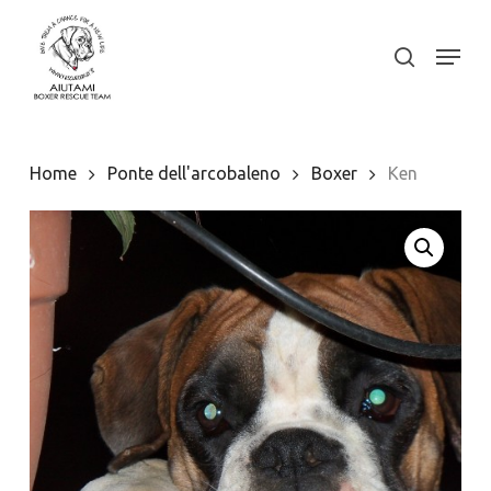
Skip
to
Menu
search
Close
main
Menu
content
Home
Ponte dell'arcobaleno
Boxer
Ken