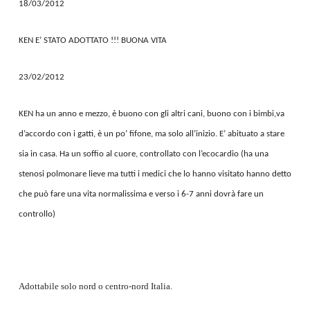
18/03/2012
KEN E’ STATO ADOTTATO !!! BUONA VITA
23/02/2012
KEN ha un anno e mezzo, è buono con gli altri cani, buono con i bimbi,va
d’accordo con i gatti, è un po’ fifone, ma solo all’inizio. E’ abituato a stare
sia in casa. Ha un soffio al cuore, controllato con l’ecocardio (ha una
stenosi polmonare lieve ma tutti i medici che lo hanno visitato hanno detto
che può fare una vita normalissima e verso i 6-7 anni dovrà fare un
controllo)
Adottabile solo nord o centro-nord Italia.