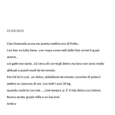
21/03/2012
Ciao Emanuela scusa ma questa mattina ero di fretta…
Con ken va tutto bene…con maya come vedi dalle foto ormai è quasi
amore…
coi gatti non tanto…lui cerca di corrergli dietro ma loro non sono molto
abituati a questi modi da terremoto.
Perchè lui è così…un dolce, ubbidiente terremoto convinto di potersi
sedere su ciascuno di noi, con tutti i suoi 30 kg,
quando vuole le coccole……cioè sempre :p. E’ il mio dolce cucciolone.
Buona serata, grazie mille e un bacione
Ambra