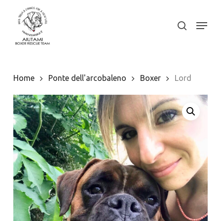
Skip
to
Menu
search
Close
main
Menu
content
Home
Ponte dell'arcobaleno
Boxer
Lord