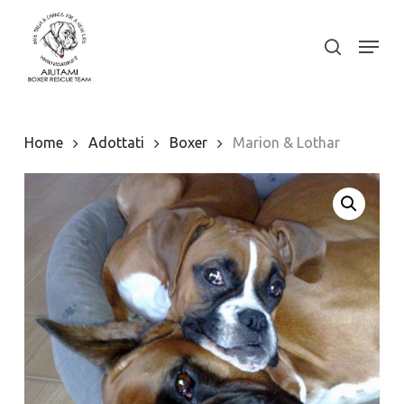
Skip
to
Menu
search
Close
main
Menu
content
Home
Adottati
Boxer
Marion & Lothar