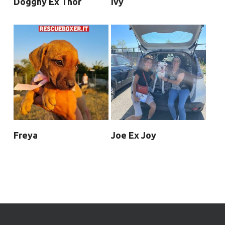
Dogghy Ex Thor
Ivy
Freya
Joe Ex Joy