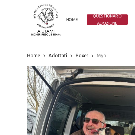
Skip
to
QUESTIONARIO
main
HOME
ADOZIONE
content
Home
Adottati
Boxer
Mya