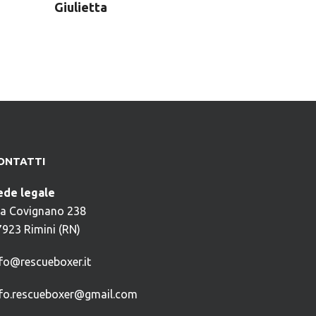
Giulietta
ONTATTI
ede legale
ia Covignano 238
7923 Rimini (RN)
nfo@rescueboxer.it
nfo.rescueboxer@gmail.com