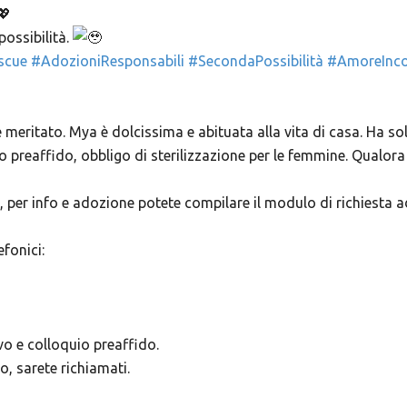
possibilità.
scue
#AdozioniResponsabili
#SecondaPossibilità
#AmoreInco
meritato. Mya è dolcissima e abituata alla vita di casa. Ha solo
o preaffido, obbligo di sterilizzazione per le femmine. Qualo
, per info e adozione potete compilare il modulo di richiesta 
fonici:
o e colloquio preaffido.
, sarete richiamati.