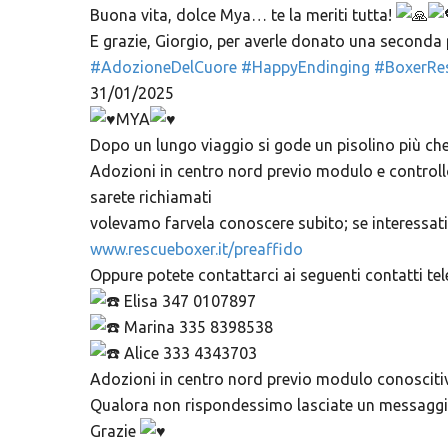
Buona vita, dolce Mya… te la meriti tutta!
E grazie, Giorgio, per averle donato una seconda 
#AdozioneDelCuore
#HappyEndinging
#BoxerRe
31/01/2025
MYA
Dopo un lungo viaggio si gode un pisolino più che 
Adozioni in centro nord previo modulo e controll
sarete richiamati
volevamo farvela conoscere subito; se interessati
www.rescueboxer.it/preaffido
Oppure potete contattarci ai seguenti contatti tele
Elisa 347 0107897
Marina 335 8398538
Alice 333 4343703
Adozioni in centro nord previo modulo conoscitiv
Qualora non rispondessimo lasciate un messaggio
Grazie