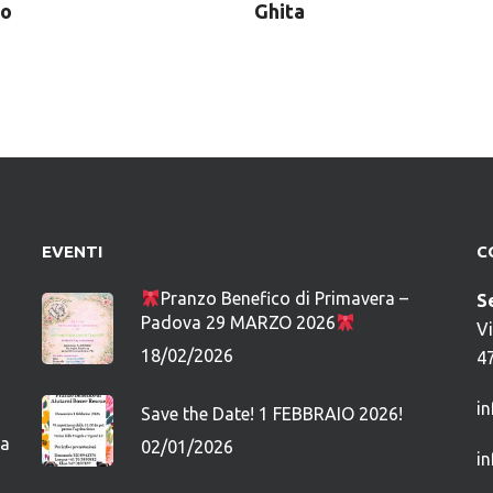
eo
Ghita
EVENTI
C
Pranzo Benefico di Primavera –
S
Padova 29 MARZO 2026
V
18/02/2026
4
i
Save the Date! 1 FEBBRAIO 2026!
ca
02/01/2026
i