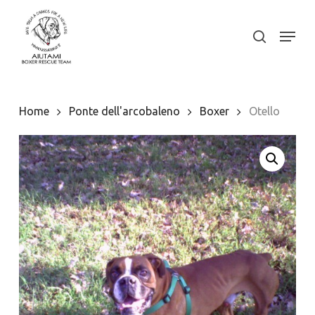
Skip
to
Menu
search
Close
main
Menu
content
Home
Ponte dell'arcobaleno
Boxer
Otello