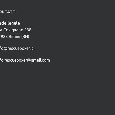
ONTATTI
ede legale
ia Covignano 238
7923 Rimini (RN)
nfo@rescueboxer.it
nfo.rescueboxer@gmail.com