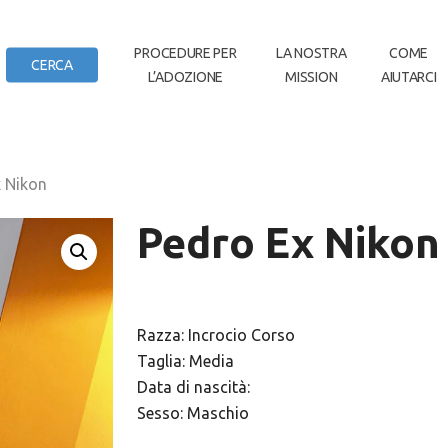
IN
PROCEDURE PER
LA NOSTRA
COME
CERCA
L’ADOZIONE
MISSION
AIUTARCI
DI CASA
x Nikon
Pedro Ex Nikon
Razza: Incrocio Corso
Taglia: Media
Data di nascità:
Sesso: Maschio