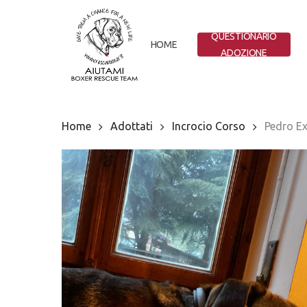
Skip
to
QUESTIONARIO
main
HOME
ADOZIONE
content
Home
Adottati
Incrocio Corso
Pedro E