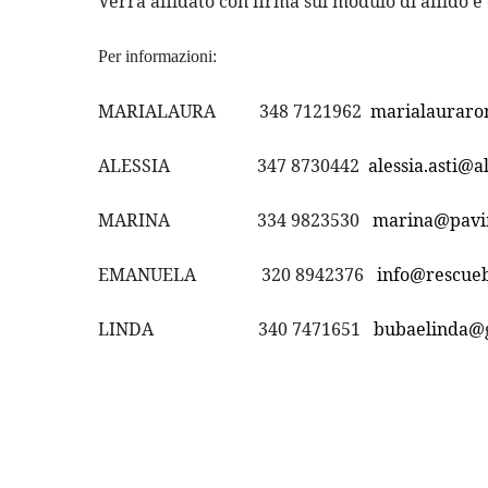
Verrà affidato con firma sul modulo di affido e d
Per informazioni:
MARIALAURA 348 7121962
marialauraro
ALESSIA 347 8730442
alessia.asti@al
MARINA 334 9823530
marina@pavi
EMANUELA 320 8942376
info@rescueb
LINDA 340 7471651
bubaelinda@