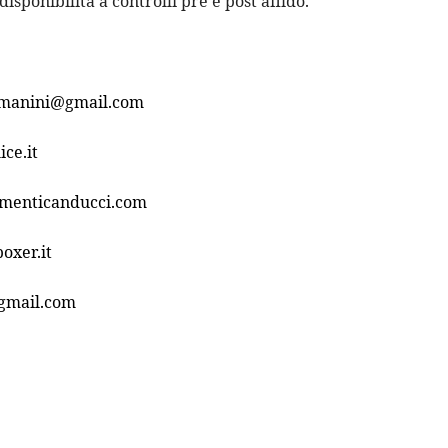
isponibilità a controlli pre e post affido.
manini@gmail.com
ice.it
menticanducci.com
oxer.it
gmail.com