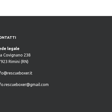
ONTATTI
ede legale
ia Covignano 238
7923 Rimini (RN)
nfo@rescueboxer.it
nfo.rescueboxer@gmail.com