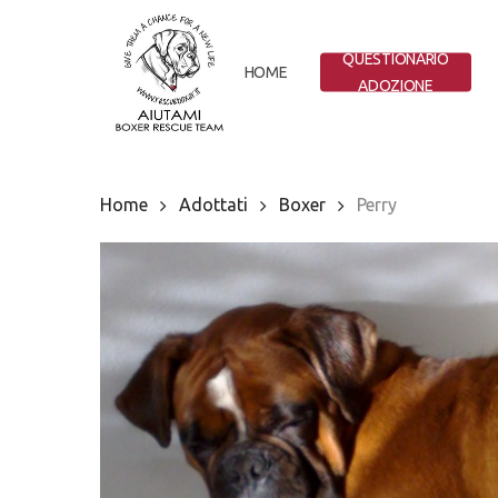
Skip
to
QUESTIONARIO
main
HOME
ADOZIONE
content
Home
Adottati
Boxer
Perry