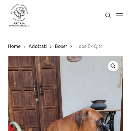
Skip
to
Menu
search
Close
main
Menu
content
Home
Adottati
Boxer
Hope Ex Qitt