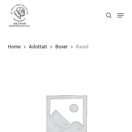
Skip
to
Menu
search
Close
main
Menu
content
Home
Adottati
Boxer
Raoul