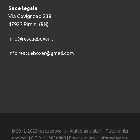
Sede legale
Via Covignano 238
47923 Rimini (RN)
info@rescueboxer.it
info.rescueboxer@gmail.com
© 2012-2023 rescueboxer.it - Aiutaci ad aiutarli - Tutti i diritti
riservati | C.F. 91119620408 |
Privacy policy
e
Informativa sui