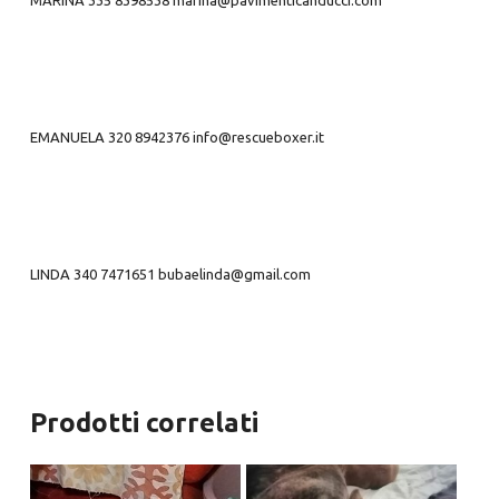
MARINA 335 8398538 marina@pavimenticanducci.com
EMANUELA 320 8942376 info@rescueboxer.it
LINDA 340 7471651 bubaelinda@gmail.com
Prodotti correlati