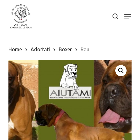
Skip
to
Menu
search
Close
main
Menu
content
Home
Adottati
Boxer
Raul