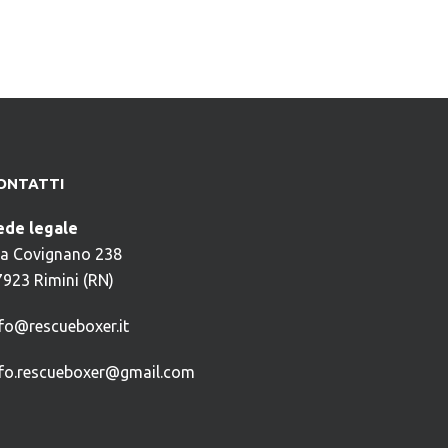
ONTATTI
ede legale
ia Covignano 238
7923 Rimini (RN)
nfo@rescueboxer.it
nfo.rescueboxer@gmail.com