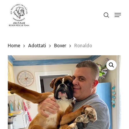
Skip
to
Menu
search
Close
main
Menu
content
Home
Adottati
Boxer
Ronaldo